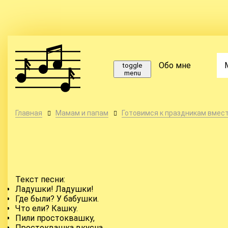
Обо мне
toggle
menu
Главная
Мамам и папам
Готовимся к праздникам вмест
Текст песни:
Ладушки! Ладушки!
Где были? У бабушки.
Что ели? Кашку.
Пили простоквашку,
Простоквашка вкусна,