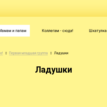
Мамам и папам
Коллегам - сюда!
Шкатулка
е!
Первая младшая группа
Ладушки
Ладушки